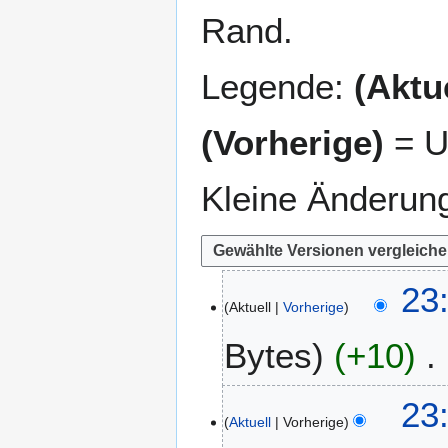
Rand.
Legende:
(Aktue
(Vorherige)
= U
Kleine Änderun
7
23
Aktuell
Vorherige
.
M
Bytes
+10
ä
r
z
23
2
Aktuell
Vorherige
0