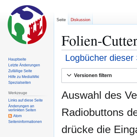
Seite
Diskussion
Folien-Cutte
Logbücher dieser 
Hauptseite
Letzte Änderungen
Zur
Zur
Zufällige Seite
Versionen filtern
Hilfe zu MediaWiki
Navigation
Suche
Spezialseiten
springen
springen
Auswahl des Ver
Werkzeuge
Links auf diese Seite
Änderungen an
Radiobuttons de
verlinkten Seiten
Atom
Seiten­­informationen
drücke die Eing