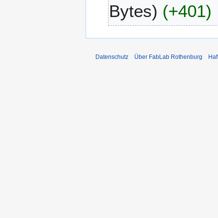
Bytes
+401
1
4
Datenschutz
Über FabLab Rothenburg
Haf