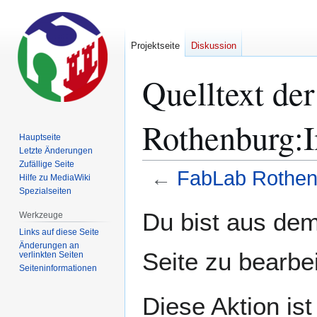
Projektseite
Diskussion
Quelltext de
Rothenburg:
Hauptseite
Letzte Änderungen
Zufällige Seite
←
FabLab Rothen
Hilfe zu MediaWiki
Spezialseiten
Zur
Zur
Du bist aus dem
Werkzeuge
Navigation
Suche
Links auf diese Seite
springen
springen
Änderungen an
Seite zu bearbe
verlinkten Seiten
Seiten­­informationen
Diese Aktion is