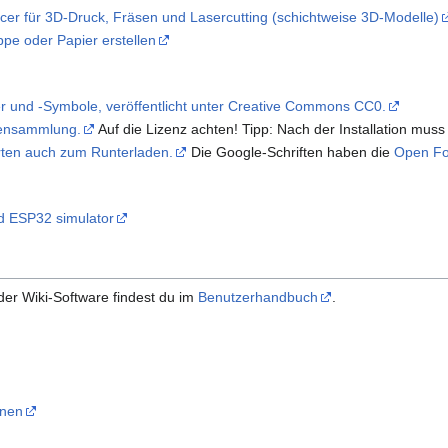
licer für 3D-Druck, Fräsen und Lasercutting (schichtweise 3D-Modelle)
e oder Papier erstellen
er und -Symbole, veröffentlicht unter Creative Commons CC0.
tensammlung.
Auf die Lizenz achten! Tipp: Nach der Installation mus
arten auch zum Runterladen.
Die Google-Schriften haben die
Open Fo
d ESP32 simulator
der Wiki-Software findest du im
Benutzerhandbuch
.
onen