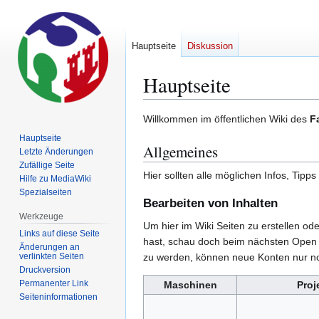
Hauptseite
Diskussion
Hauptseite
Zur
Zur
Willkommen im öffentlichen Wiki des
F
Navigation
Suche
Hauptseite
Allgemeines
springen
springen
Letzte Änderungen
Zufällige Seite
Hier sollten alle möglichen Infos, Ti
Hilfe zu MediaWiki
Spezialseiten
Bearbeiten von Inhalten
Werkzeuge
Um hier im Wiki Seiten zu erstellen o
Links auf diese Seite
hast, schau doch beim nächsten Open 
Änderungen an
verlinkten Seiten
zu werden, können neue Konten nur n
Druckversion
Permanenter Link
Maschinen
Proj
Seiten­­informationen