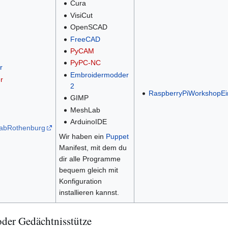
Cura
VisiCut
OpenSCAD
FreeCAD
PyCAM
PyPC-NC
r
Embroidermodder
r
2
RaspberryPiWorkshopEin
GIMP
MeshLab
ArduinoIDE
LabRothenburg
Wir haben ein
Puppet
Manifest, mit dem du
dir alle Programme
bequem gleich mit
Konfiguration
installieren kannst.
oder Gedächtnisstütze