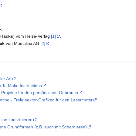
k
t Hacks
) vom Heise-Verlag
[1]
.
eek
von Medialinx AG
[2]
ler Art
w To Make Instructions
 Projekte für den persönlichen Gebrauch
tting - Freie Vektor-Grafiken für den Lasercutter
ine konstruieren
dene Grundformen (z.B. auch mit Scharnieren)