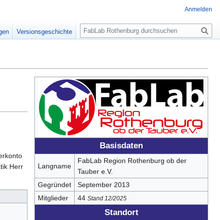
Anmelden
S
igen
Versionsgeschichte
u
c
h
e
Basisdaten
erkonto
FabLab Region Rothenburg ob der
Langname
tik Herr
Tauber e.V.
Gegründet
September 2013
Mitglieder
44
Stand 12/2025
Standort