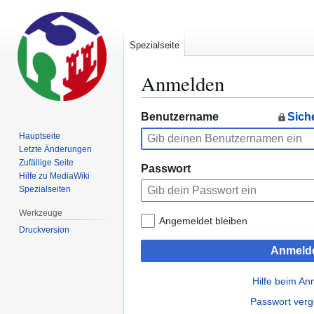
Spezialseite
Anmelden
Zur
Zur
Benutzername
Sich
Navigation
Suche
Hauptseite
springen
springen
Letzte Änderungen
Zufällige Seite
Passwort
Hilfe zu MediaWiki
Spezialseiten
Werkzeuge
Angemeldet bleiben
Druckversion
Anmeld
Hilfe beim A
Passwort ver