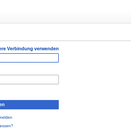
ere Verbindung verwenden
en
nmelden
gessen?