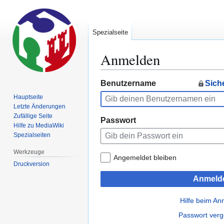
Spezialseite
Anmelden
Zur
Zur
Benutzername
Sich
Navigation
Suche
Hauptseite
springen
springen
Letzte Änderungen
Zufällige Seite
Passwort
Hilfe zu MediaWiki
Spezialseiten
Werkzeuge
Angemeldet bleiben
Druckversion
Anmeld
Hilfe beim A
Passwort ver