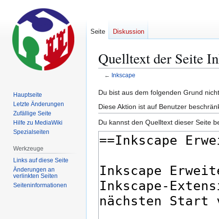
Seite
Diskussion
Quelltext der Seite I
←
Inkscape
Zur
Zur
Du bist aus dem folgenden Grund nicht 
Hauptseite
Navigation
Suche
Letzte Änderungen
Diese Aktion ist auf Benutzer beschrän
springen
springen
Zufällige Seite
Du kannst den Quelltext dieser Seite b
Hilfe zu MediaWiki
Spezialseiten
Werkzeuge
Links auf diese Seite
Änderungen an
verlinkten Seiten
Seiten­­informationen